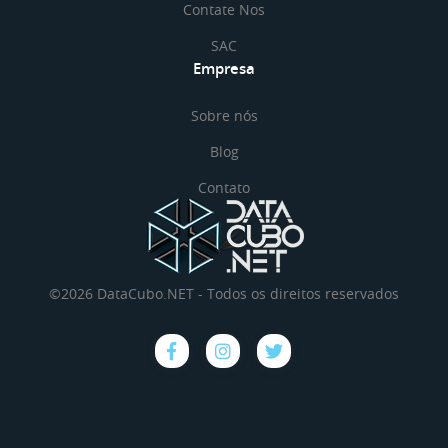
Contate Nos
SAC
Empresa
Sobre nós
Blog
Contato
©2026 DataCubo.NET - Todos os direitos reservados