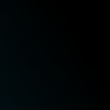
cPanel
O cPanel é um painel de controle fácil de usar
desenvolvido para gerenciar domínios
particulares ou contas de hospedagem em
seu servidor.
Hospedagem