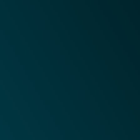
Hospedagem Site
Hospedagem E-mail
Servidores dedicados
VPS
Serviços
Cloud Backup
VPN
Migraçao de servidores
Suporte
Minha conta
Contate Nos
SAC
Empresa