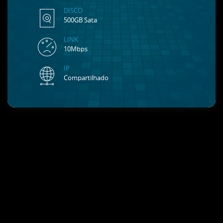
DISCO
500GB Sata
LINK
10Mbps
IP
Compartilhado
Porque escolher a Data Cubo Net?
Soluções completas e profissionais comprometidos