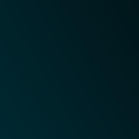
Chat
Já é cliente? Fale diretamente com
nossos analistas. Acesse nosso chat
online.
Ticket (e-mail)
Tem alguma dúvida ou precisa
solicitar algum serviço? Abra seu