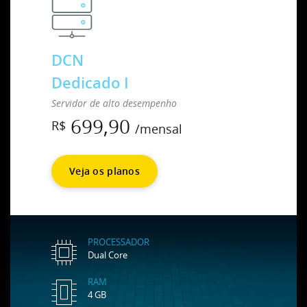
DCN
Dedicado I
Servidor de alto desempenho
699,90
R$
/mensal
Veja os planos
PROCESSADOR
Dual Core
RAM
4 GB