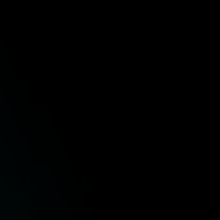
para auxiliar você e sua empresa a crescer.
Suporte 24 x 7 x 365
A nossa equipe de suporte está disponível
24h, 7 dias por semana. Conte com nosso
atendimento via chat ou ticket (e-mail)
sempre que precisar.
Hospedagem