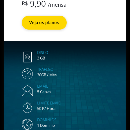
9,90
R$
/mensal
Veja os planos
DISCO
3 GB
TRÁFEGO
30GB / Mês
EMAIL
5 Caixas
LIMITE ENVIO
50 P/ Hora
DOMINIOS
1 Domínio