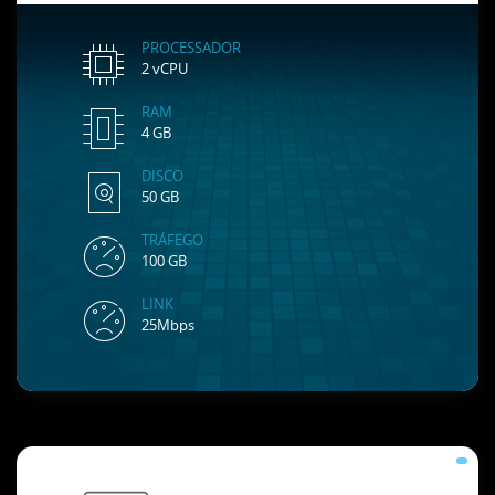
PROCESSADOR
2 vCPU
RAM
4 GB
DISCO
50 GB
TRÁFEGO
100 GB
LINK
25Mbps